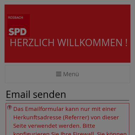
HERZLICH WILLKOMMEN !
Menü
Email senden
Das Emailformular kann nur mit einer
Herkunftsadresse (Referrer) von dieser
Seite verwendet werden. Bitte
konfigurieren Sie Ihre
Firewall
. Sie können