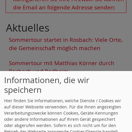
die Email an folgende Adresse senden:
Aktuelles
Sommertour startet in Rosbach: Viele Orte,
die Gemeinschaft möglich machen
Sommertour mit Matthias Körner durch
Rosbach und Rodheim
Informationen, die wir
Ehrenbrief des Landes Hessen für Heinz Sill
speichern
und Dr. Hans-Peter Rathjens
Hier finden Sie Informationen, welche Dienste / Cookies wir
auf dieser Webseite verwenden. Für die Ihnen angezeigten
125 Jahre SPD Rodheim- Eine
Verarbeitungszwecke können Cookies, Geräte-Kennungen
Jubiläumsveranstaltung der besonderen Art
oder andere Informationen auf Ihrem Gerät gespeichert
oder abgerufen werden. Sofern es sich nicht um für den
Betrieb der Webseite zwingende Cookies/Dienste handelt