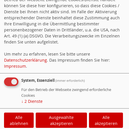
SPD-Stammtisch mit Harald Stenger „WM-
können Sie diese hier konfigurieren, so dass diese Cookies /
Erinnerungen eines Fußball-Urgesteins und
Dienste bei Ihnen nicht aktiv sind. Im Falle der Aktivierung
Globetrotters“
entsprechender Dienste beinhaltet diese Zustimmung auch
Ihre Einwilligung in die Übermittlung bestimmter
personenbezogener Daten in Drittländer, u.a. die USA, nach
Counter
Art. 49 (1) (a) DSGVO. Die Verarbeitungszwecke im Einzelnen
finden Sie unten aufgelistet.
Besucher:
200117
Um mehr zu erfahren, lesen Sie bitte unsere
Heute:
64
Datenschutzerklärung
. Das Impressum finden Sie hier:
Impressum
.
Online:
3
System, Essenziell
(immer erforderlich)
Shariff
Für den Betrieb der Webseite zwingend erforderliche
Cookies
↓
2
Dienste
tweet
teilen
teilen
Info
Alle
Ausgewählte
Alle
Cookie-Manager
|
Datenschutzerklärung
|
ablehnen
akzeptieren
akzeptieren